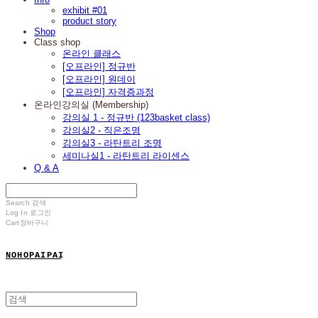
exhibit #01
product story
Shop
Class shop
온라인 클래스
[오프라인] 정규반
[오프라인] 원데이
[오프라인] 자격증과정
온라인강의실 (Membership)
강의실 1 - 정규반 (123basket class)
강의실2 - 직은조명
깅의실3 - 라탄트리 조명
세미나실1 - 라탄트리 라이센스
Q & A
Search
검색
Log In
로그인
Cart
장바구니
N O H O P A I P A I