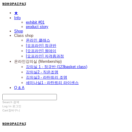
N O H O P A I P A I
★
Info
exhibit #01
product story
Shop
Class shop
온라인 클래스
[오프라인] 정규반
[오프라인] 원데이
[오프라인] 자격증과정
온라인강의실 (Membership)
강의실 1 - 정규반 (123basket class)
강의실2 - 직은조명
깅의실3 - 라탄트리 조명
세미나실1 - 라탄트리 라이센스
Q & A
Search
검색
Log In
로그인
Cart
장바구니
N O H O P A I P A I