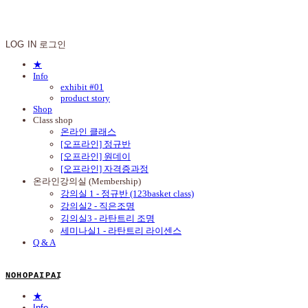
N O H O P A I P A I
LOG IN
로그인
★
Info
exhibit #01
product story
Shop
Class shop
온라인 클래스
[오프라인] 정규반
[오프라인] 원데이
[오프라인] 자격증과정
온라인강의실 (Membership)
강의실 1 - 정규반 (123basket class)
강의실2 - 직은조명
깅의실3 - 라탄트리 조명
세미나실1 - 라탄트리 라이센스
Q & A
N O H O P A I P A I
★
Info