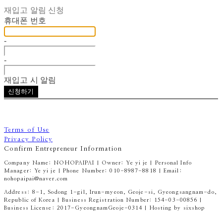
재입고 알림 신청
휴대폰 번호
-
-
재입고 시 알림
신청하기
Terms of Use
Privacy Policy
Confirm Entrepreneur Information
Company Name: NOHOPAIPAI | Owner: Ye yi je | Personal Info
Manager: Ye yi je | Phone Number: 010-8987-8818 | Email:
nohopaipai@naver.com
Address: 8-1, Sodong 1-gil, Irun-myeon, Geoje-si, Gyeongsangnam-do,
Republic of Korea | Business Registration Number:
154-03-00856
|
Business License:
2017-GyeongnamGeoje-0314
| Hosting by sixshop