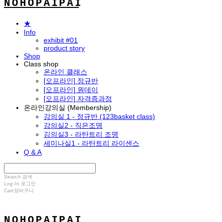
N O H O P A I P A I
★
Info
exhibit #01
product story
Shop
Class shop
온라인 클래스
[오프라인] 정규반
[오프라인] 원데이
[오프라인] 자격증과정
온라인강의실 (Membership)
강의실 1 - 정규반 (123basket class)
강의실2 - 직은조명
깅의실3 - 라탄트리 조명
세미나실1 - 라탄트리 라이센스
Q & A
Search
검색
Log In
로그인
Cart
장바구니
N O H O P A I P A I