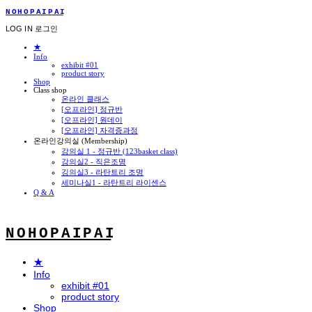
N O H O P A I P A I
LOG IN
로그인
★
Info
exhibit #01
product story
Shop
Class shop
온라인 클래스
[오프라인] 정규반
[오프라인] 원데이
[오프라인] 자격증과정
온라인강의실 (Membership)
강의실 1 - 정규반 (123basket class)
강의실2 - 직은조명
깅의실3 - 라탄트리 조명
세미나실1 - 라탄트리 라이센스
Q & A
N O H O P A I P A I
★
Info
exhibit #01
product story
Shop