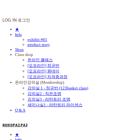
N O H O P A I P A I
LOG IN
로그인
★
Info
exhibit #01
product story
Shop
Class shop
온라인 클래스
[오프라인] 정규반
[오프라인] 원데이
[오프라인] 자격증과정
온라인강의실 (Membership)
강의실 1 - 정규반 (123basket class)
강의실2 - 직은조명
깅의실3 - 라탄트리 조명
세미나실1 - 라탄트리 라이센스
Q & A
N O H O P A I P A I
★
Info