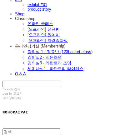
exhibit #01
product story
Shop
Class shop
온라인 클래스
[오프라인] 정규반
[오프라인] 원데이
[오프라인] 자격증과정
온라인강의실 (Membership)
강의실 1 - 정규반 (123basket class)
강의실2 - 직은조명
깅의실3 - 라탄트리 조명
세미나실1 - 라탄트리 라이센스
Q & A
Search
검색
Log In
로그인
Cart
장바구니
N O H O P A I P A I