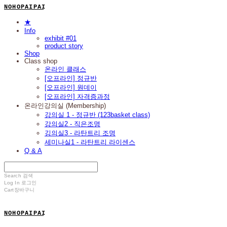
N O H O P A I P A I
★
Info
exhibit #01
product story
Shop
Class shop
온라인 클래스
[오프라인] 정규반
[오프라인] 원데이
[오프라인] 자격증과정
온라인강의실 (Membership)
강의실 1 - 정규반 (123basket class)
강의실2 - 직은조명
깅의실3 - 라탄트리 조명
세미나실1 - 라탄트리 라이센스
Q & A
Search
검색
Log In
로그인
Cart
장바구니
N O H O P A I P A I