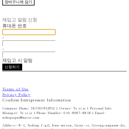
장바구니에 담기
재입고 알림 신청
휴대폰 번호
-
-
재입고 시 알림
신청하기
Terms of Use
Privacy Policy
Confirm Entrepreneur Information
Company Name: NOHOPAIPAI | Owner: Ye yi je | Personal Info
Manager: Ye yi je | Phone Number: 010-8987-8818 | Email:
nohopaipai@naver.com
Address: 8-1, Sodong 1-gil, Irun-myeon, Geoje-si, Gyeongsangnam-do,