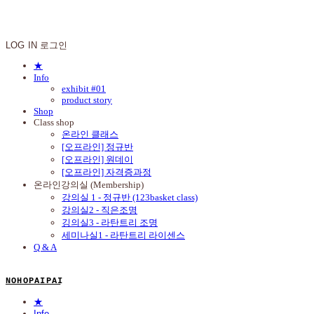
N O H O P A I P A I
LOG IN
로그인
★
Info
exhibit #01
product story
Shop
Class shop
온라인 클래스
[오프라인] 정규반
[오프라인] 원데이
[오프라인] 자격증과정
온라인강의실 (Membership)
강의실 1 - 정규반 (123basket class)
강의실2 - 직은조명
깅의실3 - 라탄트리 조명
세미나실1 - 라탄트리 라이센스
Q & A
N O H O P A I P A I
★
Info