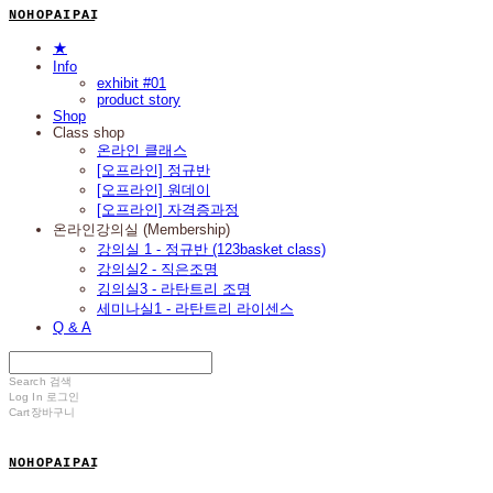
N O H O P A I P A I
★
Info
exhibit #01
product story
Shop
Class shop
온라인 클래스
[오프라인] 정규반
[오프라인] 원데이
[오프라인] 자격증과정
온라인강의실 (Membership)
강의실 1 - 정규반 (123basket class)
강의실2 - 직은조명
깅의실3 - 라탄트리 조명
세미나실1 - 라탄트리 라이센스
Q & A
Search
검색
Log In
로그인
Cart
장바구니
N O H O P A I P A I