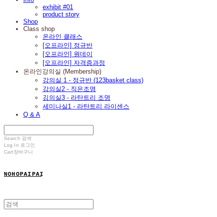
exhibit #01
product story
Shop
Class shop
온라인 클래스
[오프라인] 정규반
[오프라인] 원데이
[오프라인] 자격증과정
온라인강의실 (Membership)
강의실 1 - 정규반 (123basket class)
강의실2 - 직은조명
깅의실3 - 라탄트리 조명
세미나실1 - 라탄트리 라이센스
Q & A
Search
검색
Log In
로그인
Cart
장바구니
N O H O P A I P A I