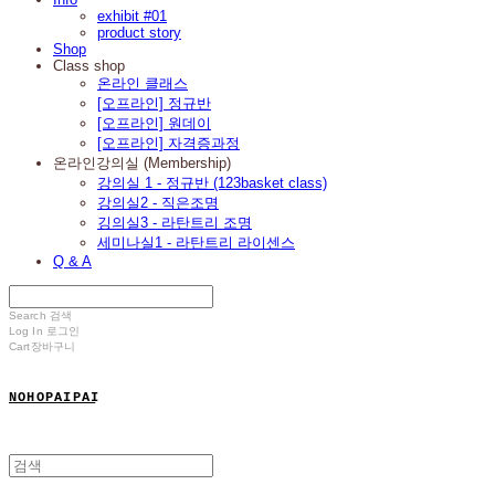
exhibit #01
product story
Shop
Class shop
온라인 클래스
[오프라인] 정규반
[오프라인] 원데이
[오프라인] 자격증과정
온라인강의실 (Membership)
강의실 1 - 정규반 (123basket class)
강의실2 - 직은조명
깅의실3 - 라탄트리 조명
세미나실1 - 라탄트리 라이센스
Q & A
Search
검색
Log In
로그인
Cart
장바구니
N O H O P A I P A I