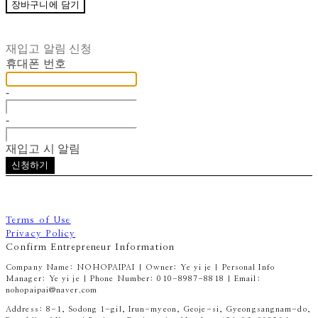
장바구니에 담기
재입고 알림 신청
휴대폰 번호
-
-
재입고 시 알림
신청하기
Terms of Use
Privacy Policy
Confirm Entrepreneur Information
Company Name: NOHOPAIPAI | Owner: Ye yi je | Personal Info
Manager: Ye yi je | Phone Number: 010-8987-8818 | Email:
nohopaipai@naver.com
Address: 8-1, Sodong 1-gil, Irun-myeon, Geoje-si, Gyeongsangnam-do,