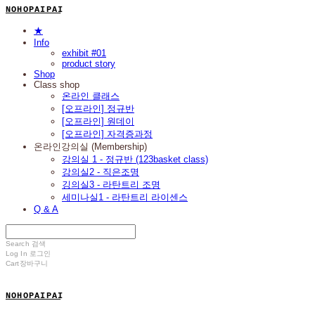
N O H O P A I P A I
★
Info
exhibit #01
product story
Shop
Class shop
온라인 클래스
[오프라인] 정규반
[오프라인] 원데이
[오프라인] 자격증과정
온라인강의실 (Membership)
강의실 1 - 정규반 (123basket class)
강의실2 - 직은조명
깅의실3 - 라탄트리 조명
세미나실1 - 라탄트리 라이센스
Q & A
Search
검색
Log In
로그인
Cart
장바구니
N O H O P A I P A I