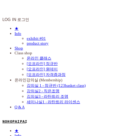
N O H O P A I P A I
LOG IN
로그인
★
Info
exhibit #01
product story
Shop
Class shop
온라인 클래스
[오프라인] 정규반
[오프라인] 원데이
[오프라인] 자격증과정
온라인강의실 (Membership)
강의실 1 - 정규반 (123basket class)
강의실2 - 직은조명
깅의실3 - 라탄트리 조명
세미나실1 - 라탄트리 라이센스
Q & A
N O H O P A I P A I
★
Info